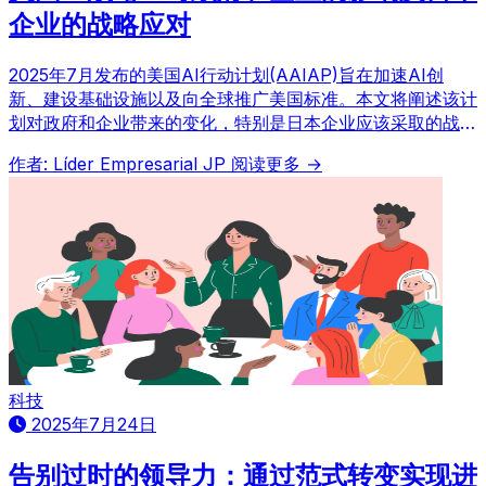
企业的战略应对
2025年7月发布的美国AI行动计划(AAIAP)旨在加速AI创
新、建设基础设施以及向全球推广美国标准。本文将阐述该计
划对政府和企业带来的变化，特别是日本企业应该采取的战略
应对措施，并提出具体措施，例如数据中心建设、人才培养和
作者: Líder Empresarial JP
阅读更多 →
合规性应对等。
科技
2025年7月24日
告别过时的领导力：通过范式转变实现进