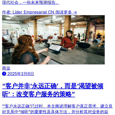
现代社会，一份未来预测报告。
作者: Líder Empresarial CN
阅读更多 →
商业
2025年3月6日
“客户并非‘永远正确’，而是‘渴望被倾
听’：改变客户服务的策略”
“‘客户永远正确’已过时。本文阐述理解客户真正需求、建立良
好关系中“倾听”的重要性及具体方法，并分析其对业务的益