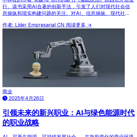
行。该书采用AI合著的创新手法，引发了人们对现代社会信
息操纵和现实构建问题的关注。对AI、信息操纵、现代社
会、商业、哲学感兴趣的读者不容错过！
作者: Líder Empresarial CN
阅读更多 →
商业
2025年4月26日
引领未来的新兴职业：AI与绿色能源时代
的职业战略
AI、可再生能源、可持续发展社会……在急剧变化的商业环境