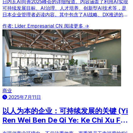
日内瓦AI向善2025峰会的详细报道。内容涵盖了利用AI实现
可持续发展目标、AI治理、人才培养、创新型AI技术等，是
日本企业管理者必读内容。其中包含了AI战略、DX推进的诸
多提示。
作者: Líder Empresarial CN
阅读更多 →
商业
2025年7月11日
以人为本的企业：可持续发展的关键 (Yi
Ren Wei Ben De Qi Ye: Ke Chi Xu Fa
Zhan De Guan Jian)