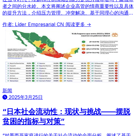
者之间的分水岭。本文将阐述企业高管的情商重要性以及具体
的提升方法，介绍压力管理、冲突解决、基于同理心的沟通、
组织文化建设等实用策略。
作者: Líder Empresarial CN
阅读更多 →
新闻
2025年3月25日
“日本社会流动性：现状与挑战——摆脱
贫困的指标与对策”
“对墨西哥家庭进行的关于社会流动的全面分析。阐述了基于