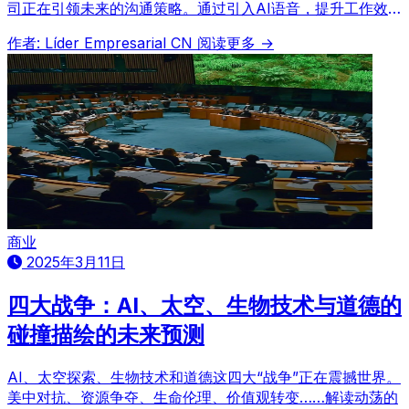
司正在引领未来的沟通策略。通过引入AI语音，提升工作效
率，改善客户体验。
作者: Líder Empresarial CN
阅读更多 →
商业
2025年3月11日
四大战争：AI、太空、生物技术与道德的
碰撞描绘的未来预测
AI、太空探索、生物技术和道德这四大“战争”正在震撼世界。
美中对抗、资源争夺、生命伦理、价值观转变……解读动荡的