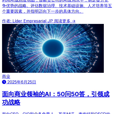
利用AI成熟度地图，诊断贵公司的AI应用水平，制定提升竞
争优势的战略。评估数据治理、技术基础设施、人才培养等五
个重要因素，并指明迈向下一步的具体方向。
作者: Líder Empresarial JP
阅读更多 →
商业
2025年6月25日
面向商业领袖的AI：50问50答，引领成
功战略
面向CEO、CIO和业务负责人。基于MIT、麦肯锡和OECD的