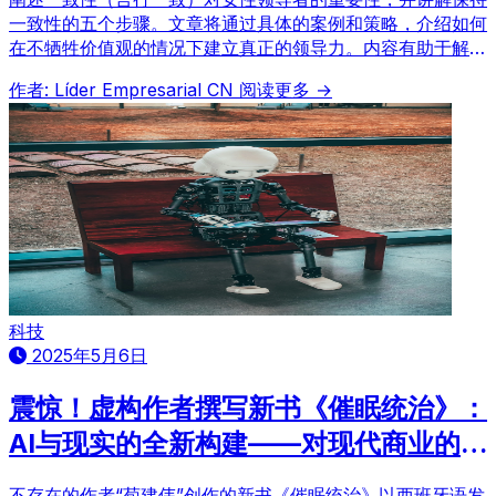
一致性的五个步骤。文章将通过具体的案例和策略，介绍如何
在不牺牲价值观的情况下建立真正的领导力。内容有助于解决
日本商业环境中女性领导者面临的挑战。
作者: Líder Empresarial CN
阅读更多 →
科技
2025年5月6日
震惊！虚构作者撰写新书《催眠统治》：
AI与现实的全新构建——对现代商业的启
示
不存在的作者“荀建伟”创作的新书《催眠统治》以西班牙语发