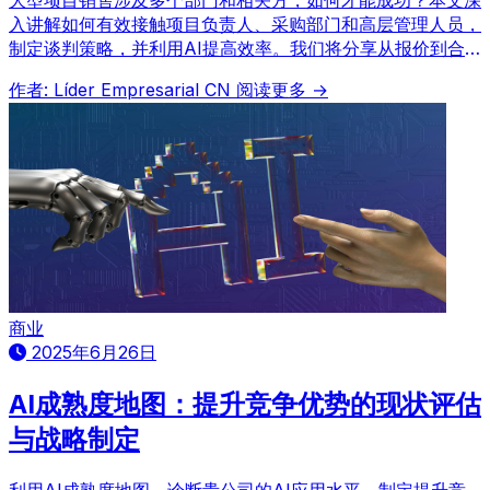
大型项目销售涉及多个部门和相关方，如何才能成功？本文深
入讲解如何有效接触项目负责人、采购部门和高层管理人员，
制定谈判策略，并利用AI提高效率。我们将分享从报价到合
同签订的顺利流程所需的专业知识。
作者: Líder Empresarial CN
阅读更多 →
商业
2025年6月26日
AI成熟度地图：提升竞争优势的现状评估
与战略制定