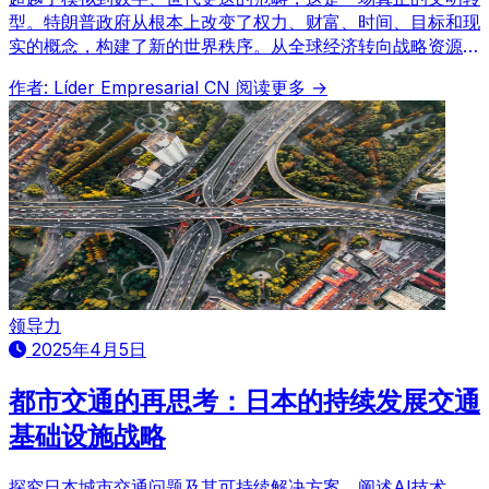
型。特朗普政府从根本上改变了权力、财富、时间、目标和现
实的概念，构建了新的世界秩序。从全球经济转向战略资源，
从自由主义文化霸权转向价值观重塑，我们将通过五大规则解
作者: Líder Empresarial CN
阅读更多 →
读这场变革。
领导力
2025年4月5日
都市交通的再思考：日本的持续发展交通
基础设施战略
探究日本城市交通问题及其可持续解决方案。阐述AI技术、