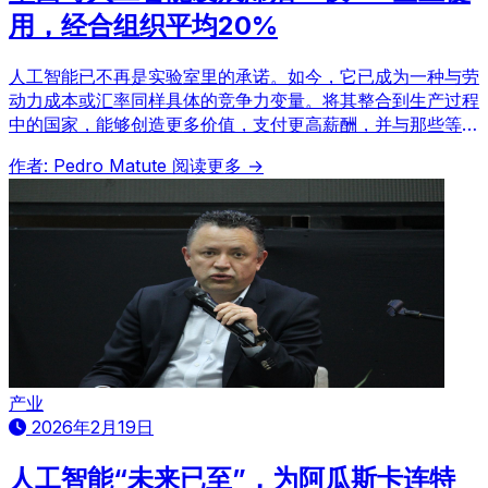
用，经合组织平均20%
人工智能已不再是实验室里的承诺。如今，它已成为一种与劳
动力成本或汇率同样具体的竞争力变量。将其整合到生产过程
中的国家，能够创造更多价值，支付更高薪酬，并与那些等待
观望的国家拉开距离。墨西哥目前并非领导者，但也未完全掉
作者: Pedro Matute
阅读更多 →
队，正处于未来两三年决策将决定其走向的关键节点。
产业
2026年2月19日
人工智能“未来已至”，为阿瓜斯卡连特