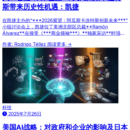
斯带来历史性机遇：凯捷
在凯捷主办的“***2026展望：阿瓜斯卡连特斯创新未来***”
小组讨论会上，凯捷拉丁美洲北部区总裁**Ramón
Álvarez**在接受《***商业领袖***》**独家采访**时强
调，人工智能（AI）的到来为阿瓜斯卡连特斯地区带来了前
作者: Rodrigo Téllez
阅读更多 →
所未有的历史性机遇，将推动其技术与经济的跨越式发展。
科技
2025年7月26日
美国AI战略：对政府和企业的影响及日本