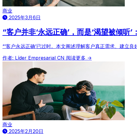
商业
2025年3月6日
“客户并非‘永远正确’，而是‘渴望被倾听
“‘客户永远正确’已过时。本文阐述理解客户真正需求、建立
作者: Líder Empresarial CN
阅读更多 →
商业
2025年2月20日