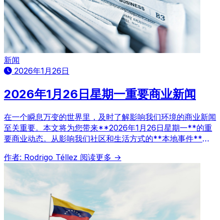
新闻
2026年1月26日
2026年1月26日星期一重要商业新闻
在一个瞬息万变的世界里，及时了解影响我们环境的商业新闻
至关重要。本文将为您带来**2026年1月26日星期一**的重
要商业动态。从影响我们社区和生活方式的**本地事件**，
到塑造**国际格局**的全球新闻，我们将为您提供战略性视
作者: Rodrigo Téllez
阅读更多 →
角，助您理解当前局势并做出明智决策。