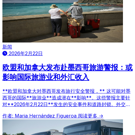
新闻
2026年2月22日
欧盟和加拿大发布赴墨西哥旅游警报：或
影响国际旅游业和外汇收入
**欧盟和加拿大对墨西哥发布旅行安全警报，** 这可能对墨
西哥的国际**旅游业**造成潜在**影响**。这些警报主要针
对**2026年2月22日**发生的安全事件和道路封锁。外交使
团敦促本国公民在哈利斯科州、格雷罗州和米却肯州等地区寻
作者: Maria Hernández Figueroa
阅读更多 →
求避难并限制出行。此背景下，墨西哥在2025年12月接待了
1010万国际游客，相关部门正在密切关注事态发展。