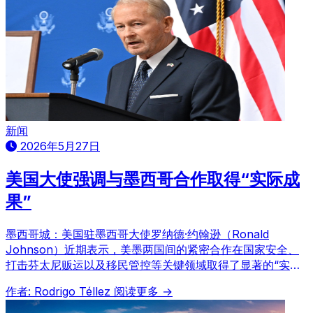
新闻
2026年5月27日
美国大使强调与墨西哥合作取得“实际成
果”
墨西哥城：美国驻墨西哥大使罗纳德·约翰逊（Ronald
Johnson）近期表示，美墨两国间的紧密合作在国家安全、
打击芬太尼贩运以及移民管控等关键领域取得了显著的“实际
成果”。他在X平台发布声明强调，美国南部边境的逮捕人数
作者: Rodrigo Téllez
阅读更多 →
已降至55年来的历史最低点，并详细阐述了双方在遏制非法
移民和打击贩毒活动方面的持续努力。