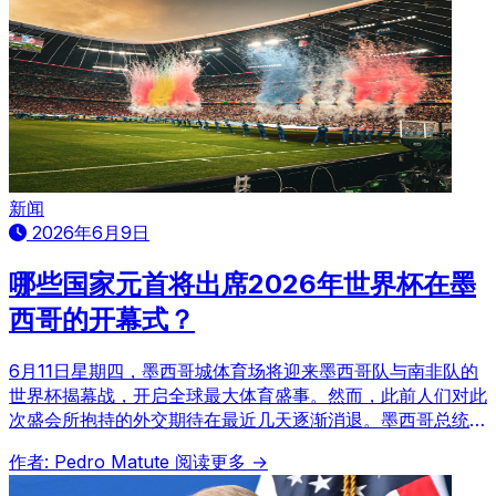
新闻
2026年6月9日
哪些国家元首将出席2026年世界杯在墨
西哥的开幕式？
6月11日星期四，墨西哥城体育场将迎来墨西哥队与南非队的
世界杯揭幕战，开启全球最大体育盛事。然而，此前人们对此
次盛会所抱持的外交期待在最近几天逐渐消退。墨西哥总统克
劳迪娅·申鲍姆本周一证实，最终将出席的国家元首“数量不
作者: Pedro Matute
阅读更多 →
多”，许多此前表示感兴趣的领导人已因“本国原因”取消了行
程，这使得开幕式更像是一场民众狂欢而非外交峰会。