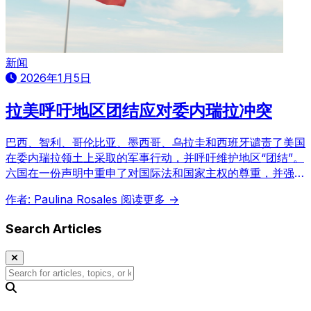
新闻
2026年1月5日
拉美呼吁地区团结应对委内瑞拉冲突
巴西、智利、哥伦比亚、墨西哥、乌拉圭和西班牙谴责了美国
在委内瑞拉领土上采取的军事行动，并呼吁维护地区“团结”。
六国在一份声明中重申了对国际法和国家主权的尊重，并强调
通过和平对话解决委内瑞拉危机的必要性，同时警示外部干预
作者: Paulina Rosales
阅读更多 →
和对自然资源外部控制的危险。
Search Articles