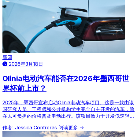
新闻
2026年3月18日
Olinia电动汽车能否在2026年墨西哥世
界杯前上市？
2025年，墨西哥宣布启动Olinia电动汽车项目。这是一款由该
国研究人员、工程师和公共机构学生完全自主开发的汽车，旨
在以可负担的价格普及电动出行。该项目致力于开发低速轻型
城市汽车，以满足短途出行需求。项目初期曾承诺Olinia汽车
作者: Jessica Contreras
阅读更多 →
将于2026年世界杯前上市，但目前看来，商业化启动时间已
推迟。