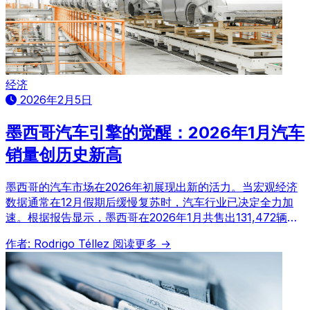
经济
2026年2月5日
墨西哥汽车引擎的觉醒：2026年1月汽车
销量创历史新高
墨西哥的汽车市场在2026年初展现出新的活力。当宏观经济
数据通常在12月假期后缓慢复苏时，汽车行业已决定全力加
速。根据报告显示，墨西哥在2026年1月共售出131,472辆轻
型汽车，同比增长8.7%，创下历史新高，显示出强劲的增长
作者: Rodrigo Téllez
阅读更多 →
势头。