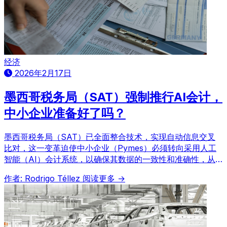
经济
2026年2月17日
墨西哥税务局（SAT）强制推行AI会计，
中小企业准备好了吗？
墨西哥税务局（SAT）已全面整合技术，实现自动信息交叉
比对，这一变革迫使中小企业（Pymes）必须转向采用人工
智能（AI）会计系统，以确保其数据的一致性和准确性，从
而有效避免潜在的即时处罚。此举标志着墨西哥税务管理进入
作者: Rodrigo Téllez
阅读更多 →
新阶段，对中小企业的财务合规性、效率及数据完整性提出了
严峻挑战，促使它们加速数字化转型以适应新规。