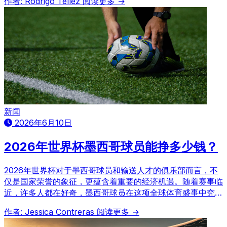
作者: Rodrigo Téllez
阅读更多 →
新闻
2026年6月10日
2026年世界杯墨西哥球员能挣多少钱？
2026年世界杯对于墨西哥球员和输送人才的俱乐部而言，不
仅是国家荣誉的象征，更蕴含着重要的经济机遇。随着赛事临
近，许多人都在好奇，墨西哥球员在这项全球体育盛事中究竟
能获得多少报酬，以及参赛队伍和俱乐部将如何从中受益。
作者: Jessica Contreras
阅读更多 →