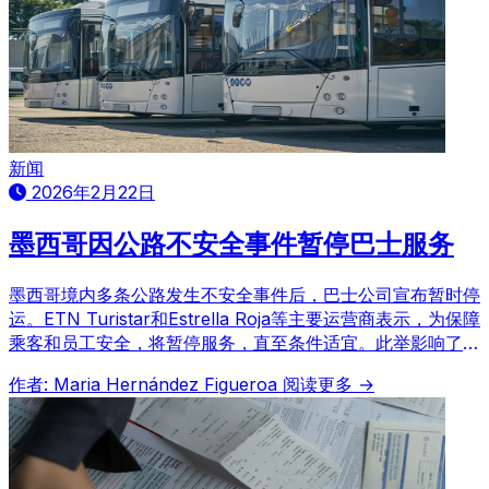
新闻
2026年2月22日
墨西哥因公路不安全事件暂停巴士服务
墨西哥境内多条公路发生不安全事件后，巴士公司宣布暂时停
运。ETN Turistar和Estrella Roja等主要运营商表示，为保障
乘客和员工安全，将暂停服务，直至条件适宜。此举影响了战
略性国内路线，数千名旅客行程受阻。
作者: Maria Hernández Figueroa
阅读更多 →