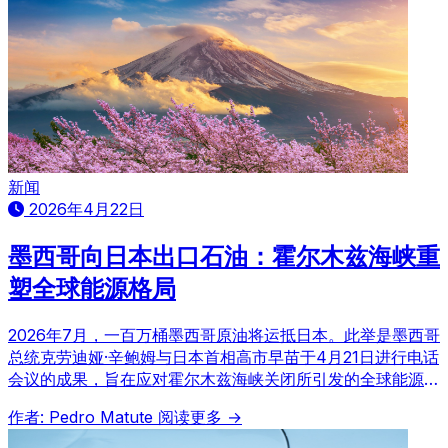
新闻
2026年4月22日
墨西哥向日本出口石油：霍尔木兹海峡重
塑全球能源格局
2026年7月，一百万桶墨西哥原油将运抵日本。此举是墨西哥
总统克劳迪娅·辛鲍姆与日本首相高市早苗于4月21日进行电话
会议的成果，旨在应对霍尔木兹海峡关闭所引发的全球能源格
局剧变。该协议使墨西哥成为东京能源多元化战略的关键一
作者: Pedro Matute
阅读更多 →
环。