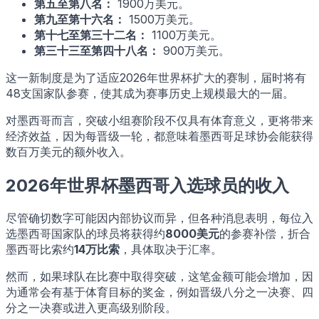
第五至第八名：
1900万美元。
第九至第十六名：
1500万美元。
第十七至第三十二名：
1100万美元。
第三十三至第四十八名：
900万美元。
这一新制度是为了适应2026年世界杯扩大的赛制，届时将有
48支国家队参赛，使其成为赛事历史上规模最大的一届。
对墨西哥而言，突破小组赛阶段不仅具有体育意义，更将带来
经济效益，因为每晋级一轮，都意味着墨西哥足球协会能获得
数百万美元的额外收入。
2026年世界杯墨西哥入选球员的收入
尽管确切数字可能因内部协议而异，但各种消息表明，每位入
选墨西哥国家队的球员将获得约
8000美元
的参赛补偿，折合
墨西哥比索约
14万比索
，具体取决于汇率。
然而，如果球队在比赛中取得突破，这笔金额可能会增加，因
为通常会有基于体育目标的奖金，例如晋级八分之一决赛、四
分之一决赛或进入更高级别阶段。