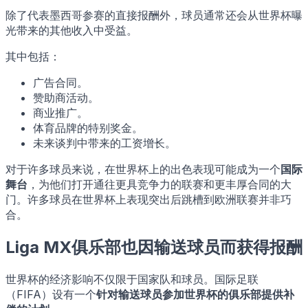
除了代表墨西哥参赛的直接报酬外，球员通常还会从世界杯曝
光带来的其他收入中受益。
其中包括：
广告合同。
赞助商活动。
商业推广。
体育品牌的特别奖金。
未来谈判中带来的工资增长。
对于许多球员来说，在世界杯上的出色表现可能成为一个
国际
舞台
，为他们打开通往更具竞争力的联赛和更丰厚合同的大
门。许多球员在世界杯上表现突出后跳槽到欧洲联赛并非巧
合。
Liga MX俱乐部也因输送球员而获得报酬
世界杯的经济影响不仅限于国家队和球员。国际足联
（FIFA）设有一个
针对输送球员参加世界杯的俱乐部提供补