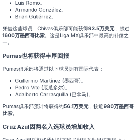
Luis Romo。
Armando González。
Brian Gutiérrez。
凭借这些球员，Chivas俱乐部可能获得
93.5万美元
，超过
1600万墨西哥比索
。这是Liga MX俱乐部中最高的补偿之
一。
Pumas也将获得丰厚回报
Pumas俱乐部将通过以下球员拥有国际代表：
Guillermo Martínez (墨西哥)。
Pedro Vite (厄瓜多尔)。
Adalberto Carrasquilla (巴拿马)。
Pumas俱乐部预计将获得约
56.1万美元
，接近
980万墨西哥
比索
。
Cruz Azul因两名入选球员增加收入
Cruz Azul俱乐部将通过以下球员出现在世界杯赛场上：