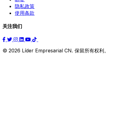
隐私政策
使用条款
关注我们
© 2026 Líder Empresarial CN. 保留所有权利。