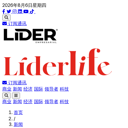
2026年8月6日星期四
订阅通讯
订阅通讯
商业
新闻
经济
国际
领导者
科技
商业
新闻
经济
国际
领导者
科技
首页
/
新闻