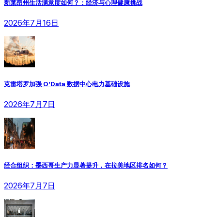
新莱昂州生活满意度如何？：经济与心理健康挑战
2026年7月16日
克雷塔罗加强 O’Data 数据中心电力基础设施
2026年7月7日
经合组织：墨西哥生产力显著提升，在拉美地区排名如何？
2026年7月7日