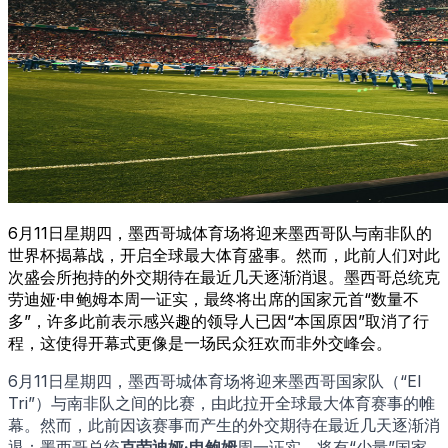
6月11日星期四，墨西哥城体育场将迎来墨西哥队与南非队的
世界杯揭幕战，开启全球最大体育盛事。然而，此前人们对此
次盛会所抱持的外交期待在最近几天逐渐消退。墨西哥总统克
劳迪娅·申鲍姆本周一证实，最终将出席的国家元首“数量不
多”，许多此前表示感兴趣的领导人已因“本国原因”取消了行
程，这使得开幕式更像是一场民众狂欢而非外交峰会。
6月11日星期四，墨西哥城体育场将迎来墨西哥国家队（“El
Tri”）与南非队之间的比赛，由此拉开全球最大体育赛事的帷
幕。然而，此前因该赛事而产生的外交期待在最近几天逐渐消
退：墨西哥总统
克劳迪娅·申鲍姆
周一证实，将有“少量”国家