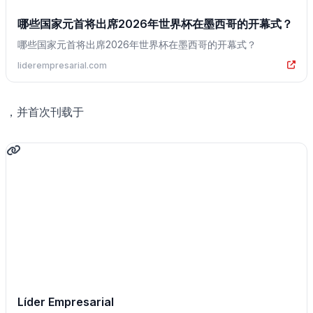
哪些国家元首将出席2026年世界杯在墨西哥的开幕式？
哪些国家元首将出席2026年世界杯在墨西哥的开幕式？
liderempresarial.com
，并首次刊载于
Líder Empresarial