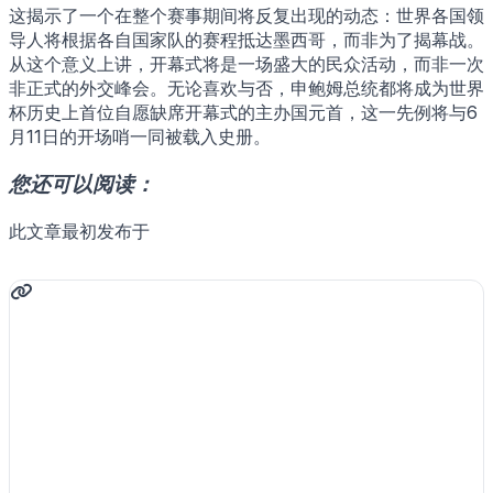
这揭示了一个在整个赛事期间将反复出现的动态：世界各国领
导人将根据各自国家队的赛程抵达墨西哥，而非为了揭幕战。
从这个意义上讲，开幕式将是一场盛大的民众活动，而非一次
非正式的外交峰会。无论喜欢与否，申鲍姆总统都将成为世界
杯历史上首位自愿缺席开幕式的主办国元首，这一先例将与6
月11日的开场哨一同被载入史册。
您还可以阅读：
此文章最初发布于