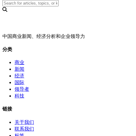
中国商业新闻、经济分析和企业领导力
分类
商业
新闻
经济
国际
领导者
科技
链接
关于我们
联系我们
标签