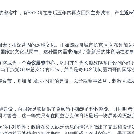
杯的游客中，有65%将在赛后五年内再次回到主办城市，产生
近5
因素：根深蒂固的足球文化。正如墨西哥城市长克拉拉·布鲁加达
于国家的文化认同中。这种国内需求确保了翻新后的体育场在赛
还将成为一个
会议展览中心
，巩固其作为长期战略基础设施的作
当于旅游GDP总支出的10%，并且是每10名访问墨西哥的国际
食节，并加强“魔法小镇”的建设，以分散赛事效益，刺激区域
设施建设，向国际足联提供了金额尚不确定的税收豁免，并同时考
同时警告，这一等式只有在阿兹台克体育场最后一块屏幕熄灭数
次的不对称性：政府在公民缺乏信息的情况下做出了支出和投资
息鸿沟并不能使这项押注失效，但却阻碍了对其的评判。墨西哥