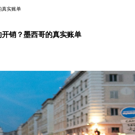
的真实账单
的开销？墨西哥的真实账单