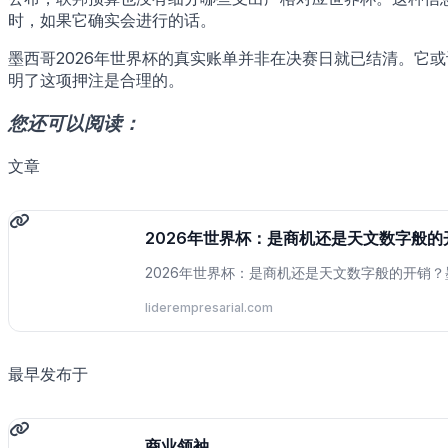
时，如果它确实会进行的话。
墨西哥2026年世界杯的真实账单并非在决赛日就已结清。它
明了这项押注是合理的。
您还可以阅读：
文章
2026年世界杯：是商机还是天文数字般
2026年世界杯：是商机还是天文数字般的开销
liderempresarial.com
最早发布于
商业领袖