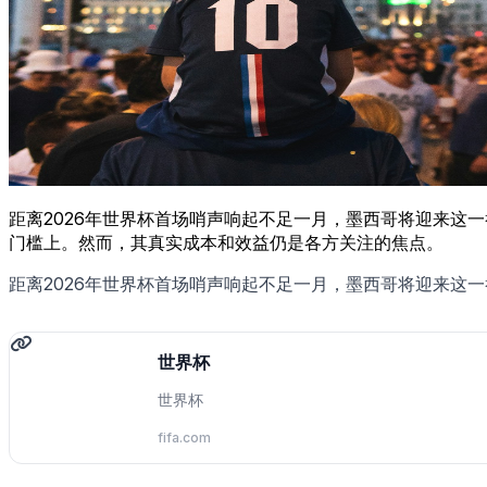
距离2026年世界杯首场哨声响起不足一月，墨西哥将迎来这
门槛上。然而，其真实成本和效益仍是各方关注的焦点。
距离2026年世界杯首场哨声响起不足一月，墨西哥将迎来这
世界杯
世界杯
fifa.com