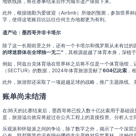
地铁线路，将在赛事结束后作为城市遗产保留下来。
此外，根据德勤为爱彼迎（Airbnb）所做的预测，参加世界
字，使得这笔账目比以往任何主办地都更为有利。
遗产论：墨西哥并非卡塔尔
除了这一长期前景之外，还有一个卡塔尔和俄罗斯从未有过的
的球迷群体在全球独一无二”
，其根源超越了体育本身，深植
例如，阿兹台克体育场在世界杯之后将不仅是一个体育场馆，
（SECTUR）的数据，2024年体育旅游贡献了
604亿比索
，相
此外，旅游部还采取了一项超越足球的战略，推广主题路线、美
账单尚未结清
在38天的比赛结束后，墨西哥将已投入数十亿比索用于基础
是，旅游溢出效应将超过在公共工程上的直接投资。分析人士
乐观派和怀疑派之间的争论，除了数字之外，揭示了一个深层
公布，联邦预算也没有细分哪些支出严格对应世界杯。这种信