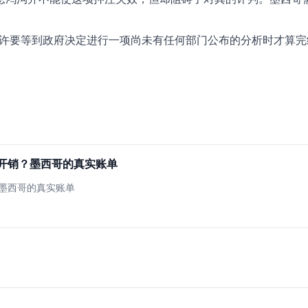
或许要等到政府决定进行一项尚未有任何部门公布的分析时才算
的开销？墨西哥的真实账单
？墨西哥的真实账单