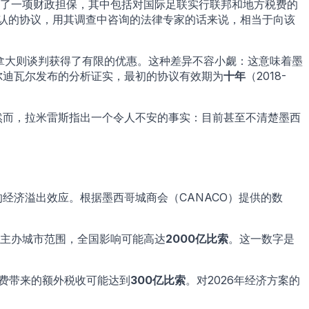
署了一项财政担保，其中包括对国际足联实行联邦和地方税费的
新确认的协议，用其调查中咨询的法律专家的话来说，相当于向该
拿大则谈判获得了有限的优惠。这种差异不容小觑：这意味着墨
尔迪瓦尔发布的分析证实，最初的协议有效期为
十年
（2018-
。然而，拉米雷斯指出一个令人不安的事实：目前甚至不清楚墨西
）的经济溢出效应。根据墨西哥城商会（CANACO）提供的数
三个主办城市范围，全国影响可能高达
2000亿比索
。这一数字是
消费带来的额外税收可能达到
300亿比索
。对2026年经济方案的