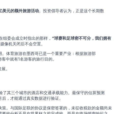
亿美元的额外旅游活动
。投资倡导者认为，正是这个长期数
在组委会成立时指出的那样，
“球赛和足球密不可分，我们拥有
事摄像机关闭后不会空置。
用。体育旅游在墨西哥已是一个重要产业：根据旅游部
游客中就有1名游客的旅行目的。
发展。
验了其三个城市的酒店和交通承载能力。最保守的估算预测
月后，才能通过真实数据进行验证。
决策。与国际足联的协议是保密签署的，未征收税款的金额尚未
需要的分析不是在世界杯之前完成的，而是在终场哨声响起之