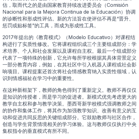
估，取而代之的是由国家教育持续改进委员会（Comisión
Nacional para la Mejora Continua de la Educación）协调
的诊断性和形成性评估。新的方法旨在使评估不再是“晋升、
惩罚或贴标签”的工具，而成为形成性工具。
2017年提出的《教育模式》（Modelo Educativo）对课程结
构进行了实质性修改。它将课程组织成三个主要组成部分：学
术培养、个人和社会发展以及课程自主权。最后一个组成部分
代表了一项特殊的创新，它允许每所学校根据其具体背景定义
一部分教育内容，例如，在其社区中引入机器人课程或社会影
响项目。课程提案还首次将社会情感教育纳入实质性领域，认
识到情感福祉在学习中的重要性。
在这种新框架下，教师的角色得到了重新定义。教师不再仅仅
是知识的传授者，而是学习的促进者。新模式优先考虑更大的
教学自主权和参与教学决策。墨西哥新学校模式强调教师之间
的协作和集体工作，将其作为加强教学知识、改善有意义的互
动和促进共同反思的关键组成部分。它鼓励教师与社区合作，
创造与学生背景情境相关的学习体验。这与教师仅仅执行中央
集权指令的垂直模式有所不同。