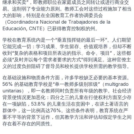
继承和买卖”，即教师职位在家庭成员之间转让或进行商业交
易。这削弱了专业能力原则。教师工会对这些过程施加了相当
大的影响，特别是在全国教育工作者协调委员会
（Coordinadora Nacional de Trabajadores de la
Educación, CNTE）已获得教育控制权的州。
学校在教育系统内是一个“垂直指挥链的最后一环”。人们期望
它能完成一切：学习成果、学生留存、价值观培养，但却不断
收到“复杂的表格和项目所表达的指示、命令、项目”，这些都
必须“及时并以每个需求者要求的方式”得到满足。这种官僚主
义的过度负担阻碍了督导员和校长提供学校所需的教学指导。
在基础设施和物质条件方面，许多学校缺乏必要的基本资源。
56% 的基础教育学校是“单一教师多级别班级”（multigrado
unitarias），即一名教师同时负责所有年级的教学。社会经济
背景使情况更加恶化：四分之三的儿童在行使权利方面至少存
在一项缺陷，53.8% 的儿童生活在贫困中，在讲土著语言的
群体中，这一比例高达76%。这些条件表明，教育系统在严
重不平等的背景下运作，但其教学方法和评估却假定学生之间
存在着不存在的同质性。