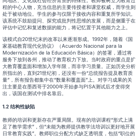
同地区、文化或社会经济背景的特殊性。教师被树立为教育过
程的中心人物，充当信息的主要传授者和课堂权威，而学生则
处于被动地位。学生的参与仅限于接收内容和重复所学知识。
该系统不鼓励提问、探究或批判性思维的发展，而是侧重于在
评估中记忆和复述数据的能力，将记忆置于其他能力之上。
该模式自20世纪末的改革以来逐渐形成。1992年，随着《国
家基础教育现代化协议》（Acuerdo Nacional para la
Modernización de la Educación Básica）的签署，通过将
服务下放到各州，推动了教育权力下放。当时政府的重点是扩
大教育覆盖面和增加入学年限，而非学习质量。正如历史分析
所指出的，直到21世纪初，还没有一份“总统报告提及教育质
量”，所有报告都集中在“数量和覆盖面”上。对学习成果的关
注主要是在墨西哥于2000年开始参与PISA测试后才变得突
出，该国在测试中排名靠后。
1.2 结构性缺陷
教师的培训和更新存在严重局限。现有的培训课程“形式上满
足了教学需求”，但“未能为教师提供教学法培训以更好地开展
日常教育实践”。教师职位分配方式缺乏透明度，包括“职位的