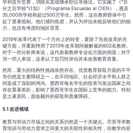
学和晋升竞赛，消除买卖或继承职位等做法。它实施了《“百
分之百学校”计划》（Programa Escuelas al CIEN），惠及
35,000所学校和超过500万学生。然而，这在教师群体中引
起了显著抵制。他们感到焦虑，并认为评估未能反映他们的能
力，也没有考虑到地区背景。
2019年改革代表了一个方向上的转变，废除了先前改革的关
键方面，并重新聘用了2013年改革期间被解雇的802名教师。
对于一些分析师来说，这代表着教师专业化方面的倒退；对于
另一些人来说，这承认了惩罚性评估并未改善教育质量。
然而，重大的结构性挑战依然存在。优质教育获取方面的不平
等仍然是主要障碍之一，在不同地区、社会经济水平和人群之
间造成了深刻的鸿沟。墨西哥每名学生的投资与发达国家之间
存在显著差距，影响了墨西哥学生在国际上竞争的能力。特别
是土著居民，面临额外的获取和质量障碍。
5.1 改进领域
教育与劳动力市场之间的关系仍然是一个关键点。尽管寻求教
育培训与劳动力需求之间更大的关联性和相关性，但教学内容