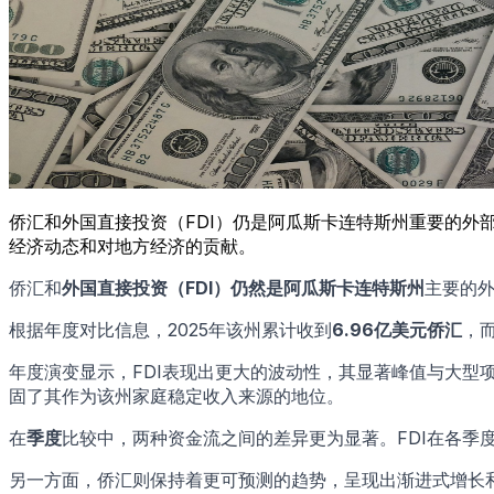
侨汇和外国直接投资（FDI）仍是阿瓜斯卡连特斯州重要的外
经济动态和对地方经济的贡献。
侨汇和
外国直接投资（FDI）
仍然是
阿瓜斯卡连特斯州
主要的外
根据年度对比信息，2025年该州累计收到
6.96亿美元侨汇
，
年度演变显示，FDI表现出更大的波动性，其显著峰值与大
固了其作为该州家庭稳定收入来源的地位。
在
季度
比较中，两种资金流之间的差异更为显著。FDI在各
另一方面，侨汇则保持着更可预测的趋势，呈现出渐进式增长