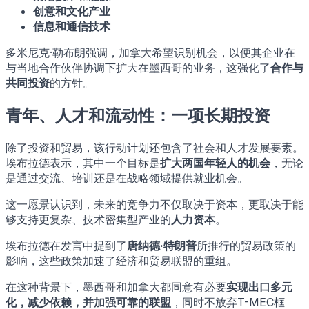
创意和文化产业
信息和通信技术
多米尼克·勒布朗强调，加拿大希望识别机会，以便其企业在
与当地合作伙伴协调下扩大在墨西哥的业务，这强化了
合作与
共同投资
的方针。
青年、人才和流动性：一项长期投资
除了投资和贸易，该行动计划还包含了社会和人才发展要素。
埃布拉德表示，其中一个目标是
扩大两国年轻人的机会
，无论
是通过交流、培训还是在战略领域提供就业机会。
这一愿景认识到，未来的竞争力不仅取决于资本，更取决于能
够支持更复杂、技术密集型产业的
人力资本
。
埃布拉德在发言中提到了
唐纳德·特朗普
所推行的贸易政策的
影响，这些政策加速了经济和贸易联盟的重组。
在这种背景下，墨西哥和加拿大都同意有必要
实现出口多元
化，减少依赖，并加强可靠的联盟
，同时不放弃T-MEC框