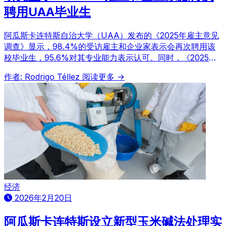
聘用UAA毕业生
阿瓜斯卡连特斯自治大学（UAA）发布的《2025年雇主意见
调查》显示，98.4%的受访雇主和企业家表示会再次聘用该
校毕业生，95.6%对其专业能力表示认可。同时，《2025年
毕业生意见调查》表明，96.4%的毕业生对UAA感到满意，
作者: Rodrigo Téllez
阅读更多 →
93.1%对所学专业满意。这些数据反映了该校教育质量和毕业
生就业市场的良好表现。
经济
2026年2月20日
阿瓜斯卡连特斯设立新型玉米碱法处理实