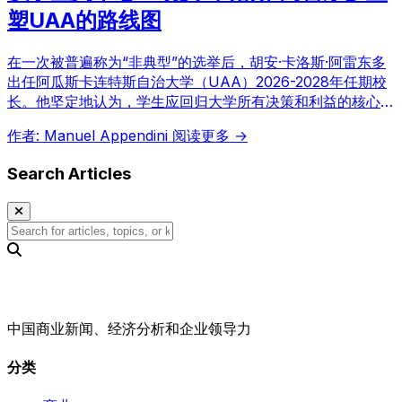
塑UAA的路线图
在一次被普遍称为“非典型”的选举后，胡安·卡洛斯·阿雷东多
出任阿瓜斯卡连特斯自治大学（UAA）2026-2028年任期校
长。他坚定地认为，学生应回归大学所有决策和利益的核心位
置，誓言让UAA重回正轨，解决学术地位下降和财政挑战，
作者: Manuel Appendini
阅读更多 →
并加强与社会及产业的联系，确保学生能更好地融入劳动力市
场，改善家庭生活条件。
Search Articles
中国商业新闻、经济分析和企业领导力
分类