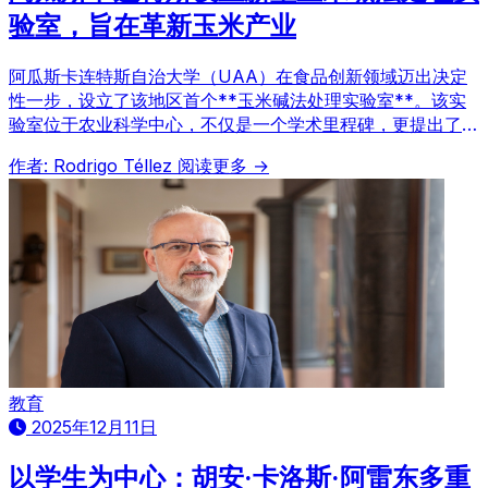
验室，旨在革新玉米产业
阿瓜斯卡连特斯自治大学（UAA）在食品创新领域迈出决定
性一步，设立了该地区首个**玉米碱法处理实验室**。该实
验室位于农业科学中心，不仅是一个学术里程碑，更提出了一
种技术解决方案，旨在大幅减少玉米饼生产对环境的影响。这
作者: Rodrigo Téllez
阅读更多 →
项耗资230万比索的项目致力于优化水资源和能源利用，并缩
短加工时间，为玉米加工业的可持续发展带来革命性变革。
教育
2025年12月11日
以学生为中心：胡安·卡洛斯·阿雷东多重