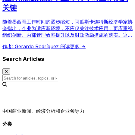
关键
随着墨西哥工作时间的逐步缩短，阿瓜斯卡连特斯经济学家协
会指出，企业为适应新环境，不应仅关注技术应用，更应重视
组织创新、内部管理效率提升以及财政激励措施的落实。这些
举措对于提升整体生产力、维持业务的财务健康至关重要，特
作者: Gerardo Rodríguez
阅读更多 →
别是对中小型企业而言。
Search Articles
中国商业新闻、经济分析和企业领导力
分类