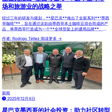
场和旅游业的战略之举
经过三年的研发与规划，**星巴克**推出了全新系列**“墨西
哥咖啡”**，旨在通过这款由墨西哥本土咖啡豆混合而成的产
品，将墨西哥打造成为一个**全球货架上的通用品牌**。与
以往按特定产区细分的产品不同，此次新品战略性地押注“墨
作者: Rodrigo Téllez
阅读更多 →
西哥”这一名称的强大影响力，瞄准本地消费者，特别是旅游
市场。
新闻
2025年12月4日
星巴克墨西哥的社会投资：助力社区转型