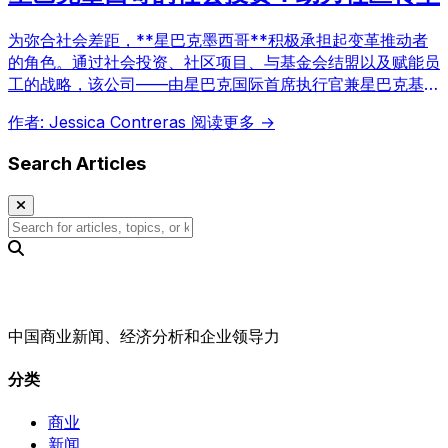
为弥合社会差距，**星巴克墨西哥**积极承担起变革推动者
的角色。通过社会投资、社区项目、与基金会结盟以及赋能员
工的战略，该公司——由星巴克国际首席执行官兼星巴克基金
会主席Brady Brewer全球领导，并在墨西哥由Alsea运营
作者: Jessica Contreras
阅读更多 →
——正成为一个倡导经济增长与人文关怀并重的企业典范。
Search Articles
中国商业新闻、经济分析和企业领导力
分类
商业
新闻