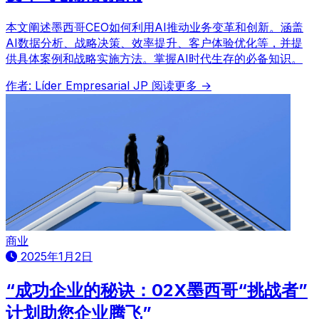
本文阐述墨西哥CEO如何利用AI推动业务变革和创新。涵盖
AI数据分析、战略决策、效率提升、客户体验优化等，并提
供具体案例和战略实施方法。掌握AI时代生存的必备知识。
作者: Líder Empresarial JP
阅读更多 →
商业
2025年1月2日
“成功企业的秘诀：02X墨西哥“挑战者”
计划助您企业腾飞”