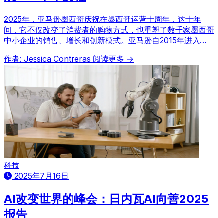
2025年，亚马逊墨西哥庆祝在墨西哥运营十周年，这十年
间，它不仅改变了消费者的购物方式，也重塑了数千家墨西哥
中小企业的销售、增长和创新模式。亚马逊自2015年进入墨
西哥以来已投资超过1450亿比索，致力于推动经济发展、数
作者: Jessica Contreras
阅读更多 →
字化转型并为当地人才创造机遇。
科技
2025年7月16日
AI改变世界的峰会：日内瓦AI向善2025
报告