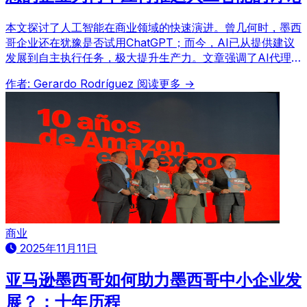
本文探讨了人工智能在商业领域的快速演进。曾几何时，墨西
哥企业还在犹豫是否试用ChatGPT；而今，AI已从提供建议
发展到自主执行任务，极大提升生产力。文章强调了AI代理
（agents）的变革性影响及其在各行业中的实际应用，并指
作者: Gerardo Rodríguez
阅读更多 →
出企业领导者现在必须积极面对这一挑战，而不是推迟行动。
商业
2025年11月11日
亚马逊墨西哥如何助力墨西哥中小企业发
展？：十年历程