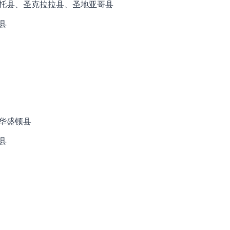
托县、圣克拉拉县、圣地亚哥县
县
华盛顿县
县