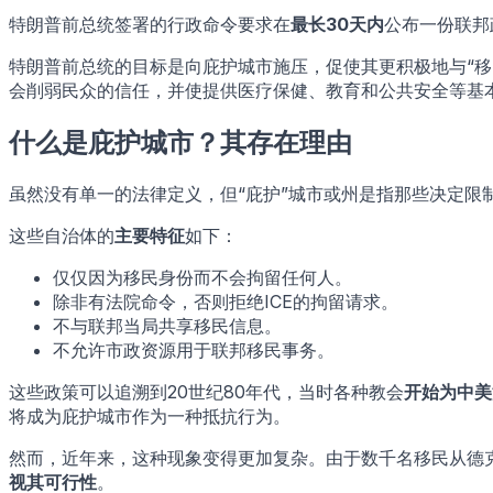
特朗普前总统签署的行政命令要求在
最长30天内
公布一份联邦
特朗普前总统的目标是向庇护城市施压，促使其更积极地与“移
会削弱民众的信任，并使提供医疗保健、教育和公共安全等基
什么是庇护城市？其存在理由
虽然没有单一的法律定义，但“庇护”城市或州是指那些决定限制
这些自治体的
主要特征
如下：
仅仅因为移民身份而不会拘留任何人。
除非有法院命令，否则拒绝ICE的拘留请求。
不与联邦当局共享移民信息。
不允许市政资源用于联邦移民事务。
这些政策可以追溯到20世纪80年代，当时各种教会
开始为中美
将成为庇护城市作为一种抵抗行为。
然而，近年来，这种现象变得更加复杂。由于数千名移民从德
视其可行性
。