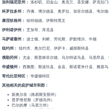
加利福尼亚州：
洛杉矶、旧金山、奥克兰、圣安娜、萨克拉门
科罗拉多州：
丹佛、博尔德县、奥罗拉、加菲尔德县、韦尔德
康涅狄格州：
哈特福德、伊斯特黑文
伊利诺伊州：
芝加哥、库克县
马萨诸塞州：
波士顿、剑桥、劳伦斯、萨默维尔、牛顿
纽约州：
纽约市、奥尔巴尼、伊萨卡、威彻斯特县
俄勒冈州：
尤金、斯普林菲尔德、马尔特诺马县、马里昂县、
华盛顿州：
西雅图、斯波坎县、金县、斯诺霍米什县、雅基马
哥伦比亚特区：
华盛顿特区
其他相关的庇护城市和郡：
新奥尔良（路易斯安那州）
普罗维登斯（罗德岛州）
巴尔的摩（马里兰州）