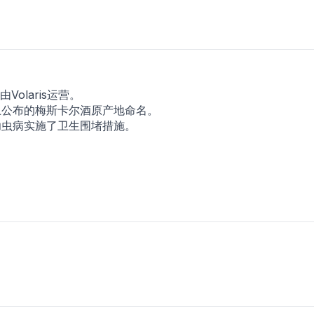
olaris运营。
上公布的梅斯卡尔酒原产地命名。
幼虫病实施了卫生围堵措施。