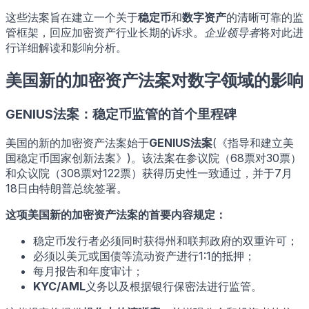
这些法案旨在建立一个关于
稳定币
和
数字资产
的清晰可靠的监
管框架，回应加密资产行业长期的诉求。
企业领导者
将对此进
行详细解读和影响分析。
美国新的加密资产法案对数字领域的影响
GENIUS法案：稳定币监管的首个里程碑
美国的新的加密资产法案始于
GENIUS法案
(《指导和建立美
国稳定币国家创新法案》)。该法案在参议院（68票对30票）
和众议院（308票对122票）获得历史性一致通过，并于7月
18日由特朗普总统签署。
这项美国新的加密资产法案的首要内容规定：
稳定币发行者必须同时获得州和联邦政府的双重许可；
必须以美元或国债等流动资产进行1:1的抵押；
每月报告和年度审计；
KYC/AML
义务以及根据银行保密法进行监管。