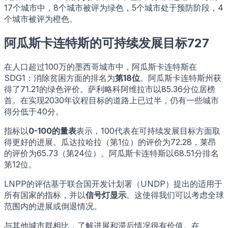
17个城市中，8个城市被评为绿色，5个城市处于预防阶段，4
个城市被评为橙色。
阿瓜斯卡连特斯的可持续发展目标727
在人口超过100万的墨西哥城市中，阿瓜斯卡连特斯在
SDG1：消除贫困方面的排名为
第18位
。阿瓜斯卡连特斯州获
得了71.21的绿色评价。萨利略科阿维拉市以85.36分位居榜
首。在实现2030年议程目标的道路上已过半，仍有一些城市
得分低于40分。
指标以
0-100的量表
表示，100代表在可持续发展目标方面取
得更好的进展。瓜达拉哈拉（第1位）的评价为72.28，莱昂
的评价为65.73（第24位）。阿瓜斯卡连特斯以68.51分排名
第12位。
LNPP的评估基于联合国开发计划署（UNDP）提出的适用于
所有国家的指标，并以
信号灯显示
。这使得我们可以考虑全球
范围内的进展或倒退情况。
与其他城市群相比，了解进展和滞后情况很有价值。在