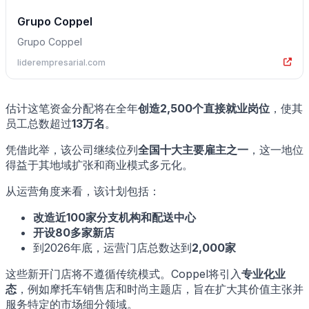
Grupo Coppel
Grupo Coppel
liderempresarial.com
估计这笔资金分配将在全年
创造2,500个直接就业岗位
，使其
员工总数超过
13万名
。
凭借此举，该公司继续位列
全国十大主要雇主之一
，这一地位
得益于其地域扩张和商业模式多元化。
从运营角度来看，该计划包括：
改造近100家分支机构和配送中心
开设80多家新店
到2026年底，运营门店总数达到
2,000家
这些新开门店将不遵循传统模式。Coppel将引入
专业化业
态
，例如摩托车销售店和时尚主题店，旨在扩大其价值主张并
服务特定的市场细分领域。