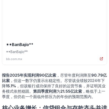
**BanBajío**
**BanBajío**
bb.com.mx
报告2025年实现利润90亿比索
，尽管年度利润降至
90.79亿
比索
，但这一数字仍显示出稳定性。尽管该业绩较2024年下
降
15.1%
，但该银行成功保持了良好的运营节奏，并证明其业
务模式依然稳固。
第四季度利润
为
21.55亿比索
，略低于上一
季度，但仍在一个面临外部压力的年份的预期范围内。
核心业务增长：信贷组合与存款齐头并进