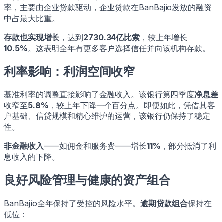
率，主要由企业贷款驱动，企业贷款在BanBajío发放的融资
中占最大比重。
存款也实现增长
，达到
2730.34亿比索
，较上年增长
10.5%
。这表明全年有更多客户选择信任并向该机构存款。
利率影响：利润空间收窄
基准利率的调整直接影响了金融收入。该银行第四季度
净息差
收窄至
5.8%
，较上年下降一个百分点。即便如此，凭借其客
户基础、信贷规模和精心维护的运营，该银行仍保持了稳定
性。
非金融收入
——如佣金和服务费——增长
11%
，部分抵消了利
息收入的下降。
良好风险管理与健康的资产组合
BanBajío全年保持了受控的风险水平。
逾期贷款组合
保持在
低位：