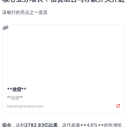
该银行的亮点之一是其
**信贷**
**信贷**
liderempresarial.com
组合
，达到
2782.83亿比索
。这代表着**4.6%**的年增长