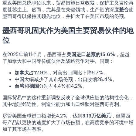
重返美国总统职位以来，贸易措施日益收紧，保护主义言论再
度甚嚣尘上。然而，尤其是在关键领域，生产链的深度
整合
使
墨西哥得以保持其领先地位，并扩大了在美国市场的份额。
墨西哥巩固其作为美国主要贸易伙伴的地
位
在2025年前11个月，墨西哥占
美国进口总额的15.6%
，超越
了加拿大和中国等传统伙伴及战略竞争对手。同期：
加拿大
占12.9%，对美出口同比下降6.7%。
中国
大幅减少了其市场份额，出口收缩28.4%。
台湾
和
德国
分别占4.4%和4.2%。
国际贸易中的这种重新调整反映了全球供应链的结构性变化，
其中地理邻近性、制造业能力和出口经验对墨西哥有利。
尽管美国全球进口额增长4.2%，达到
3.13万亿美元
，但墨西
哥产品以更快的速度扩大了市场份额，在高度竞争的环境中增
加了其市场占有率。