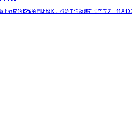
济溢出效应约15%的同比增长。得益于活动期延长至五天（11月1