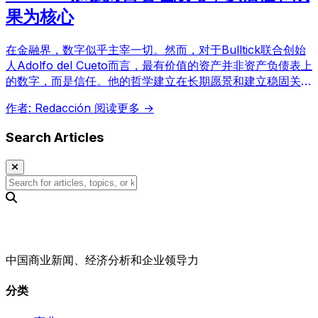
果为核心
在金融界，数字似乎主宰一切。然而，对于Bulltick联合创始
人Adolfo del Cueto而言，最有价值的资产并非资产负债表上
的数字，而是信任。他的哲学建立在长期愿景和建立稳固关系
之上，这在过去25年里彻底改变了拉丁美洲的财富管理概
作者: Redacción
阅读更多 →
念。Bulltick通过独立咨询、透明度和利益一致性，将资产管
理升华为遗产传承。
Search Articles
中国商业新闻、经济分析和企业领导力
分类