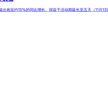
济溢出效应约15%的同比增长。得益于活动期延长至五天（11月1