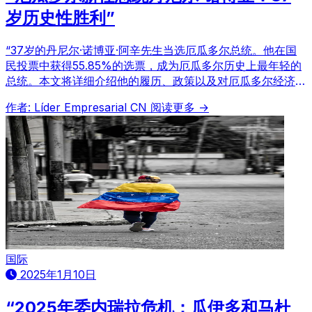
岁历史性胜利”
“37岁的丹尼尔·诺博亚·阿辛先生当选厄瓜多尔总统。他在国
民投票中获得55.85%的选票，成为厄瓜多尔历史上最年轻的
总统。本文将详细介绍他的履历、政策以及对厄瓜多尔经济的
影响。”
作者: Líder Empresarial CN
阅读更多 →
国际
2025年1月10日
“2025年委内瑞拉危机：瓜伊多和马杜