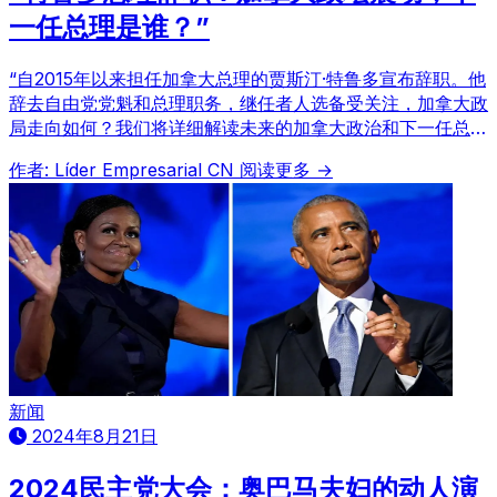
一任总理是谁？”
“自2015年以来担任加拿大总理的贾斯汀·特鲁多宣布辞职。他
辞去自由党党魁和总理职务，继任者人选备受关注，加拿大政
局走向如何？我们将详细解读未来的加拿大政治和下一任总理
的预测。”
作者: Líder Empresarial CN
阅读更多 →
新闻
2024年8月21日
2024民主党大会：奥巴马夫妇的动人演