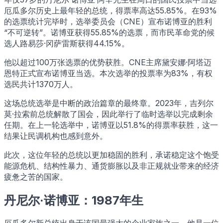
厄瓜多尔历史上最年轻的总统，得票率高达55.85%。在93%
的选票统计完毕时，选举委员会（CNE）宣布诺博亚的胜利
“不可逆转”。诺博亚获得55.85%的选票，而市民革命党的候
选人路易莎·冈萨雷斯获得44.15%。
他以超过100万张选票的优势获胜。CNE主席黛安娜·阿塔迈
恩特正式宣布诺博亚当选。本次选举的投票率为83%，有权
选民共计1370万人。
这场总统选举是中断的政治篇章的最终章。2023年，吉列尔
莫·拉索前总统解散了国会，因此举行了临时选举以完成剩余
任期。在上一轮选举中，诺博亚以51.8%的得票率获胜，这一
结果让民调机构也感到意外。
此次，这位年轻的总统以更加稳固的胜利，承诺稳定这个饱受
能源危机、结构性暴力、通货膨胀以及非正规就业带来的经济
疲惫之苦的国家。
丹尼尔·诺博亚：1987年生