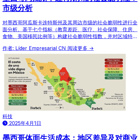
市级分析
对墨西哥阿瓜斯卡连特斯州及其周边市级的社会脆弱性进行全
面分析。基于七个指标（教育差距、医疗、社会保障、住房、
食物、美国移民比例等）构建社会脆弱性指数，并对区域特征
进行数据解读，尤其关注高脆弱性市级的识别。
作者: Líder Empresarial CN
阅读更多 →
科技
2025年4月1日
墨西哥体面生活成本：地区差异及对商业