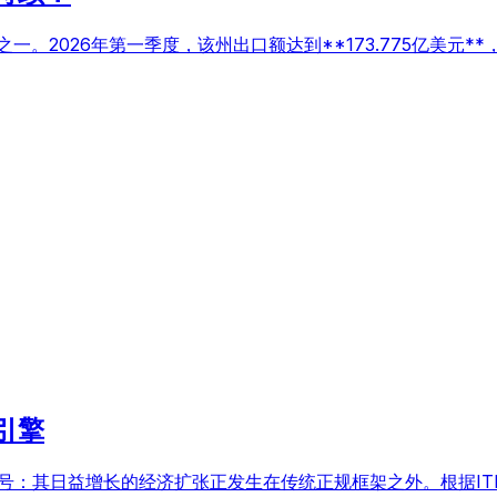
。2026年第一季度，该州出口额达到**173.775亿美元**，
引擎
号：其日益增长的经济扩张正发生在传统正规框架之外。根据ITE