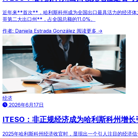
近年来**首次**，哈利斯科州成为全国出口最具活力的经济体之一
哥第二大出口州**，占全国总额的11.0%。
作者: Daniela Estrada González
阅读更多 →
经济
2026年6月17日
ITESO：非正规经济成为哈利斯科州增长
2025年哈利斯科州经济收官时，显现出一个引人注目的经济信