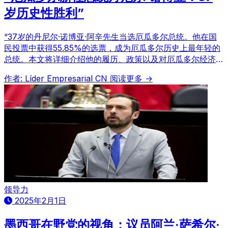
岁历史性胜利”
“37岁的丹尼尔·诺博亚·阿辛先生当选厄瓜多尔总统。他在国
民投票中获得55.85%的选票，成为厄瓜多尔历史上最年轻的
总统。本文将详细介绍他的履历、政策以及对厄瓜多尔经济的
影响。”
作者: Líder Empresarial CN
阅读更多 →
领导力
2025年2月1日
墨西哥在野党的视角：议员阿兰·萨希尔·