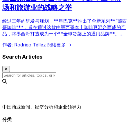
场和旅游业的战略之举
经过三年的研发与规划，**星巴克**推出了全新系列**“墨西
哥咖啡”**，旨在通过这款由墨西哥本土咖啡豆混合而成的产
品，将墨西哥打造成为一个**全球货架上的通用品牌**。与
以往按特定产区细分的产品不同，此次新品战略性地押注“墨
作者: Rodrigo Téllez
阅读更多 →
西哥”这一名称的强大影响力，瞄准本地消费者，特别是旅游
市场。
Search Articles
中国商业新闻、经济分析和企业领导力
分类