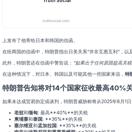
Truth Social
truthsocial.com
上发布了他寄给日本和韩国的信函。
在给两国的信函中，特朗普指出日美关系“并非互惠互利”，以
此外，特朗普还在信函中警告说：
“如果出于任何原因提高关税
在这种情况下，对日本、韩国以及可能其他一些国家来说，
特
特朗普告知将对14个国家征收最高40%
如果未达成贸易协定或谈判，特朗普威胁称将从2025年8月1日
老挝
和
缅甸
: 最高**40%**的关税
柬埔寨
和
泰国
: **36%**的关税
塞尔维亚
和
孟加拉国
: **35%**的关税