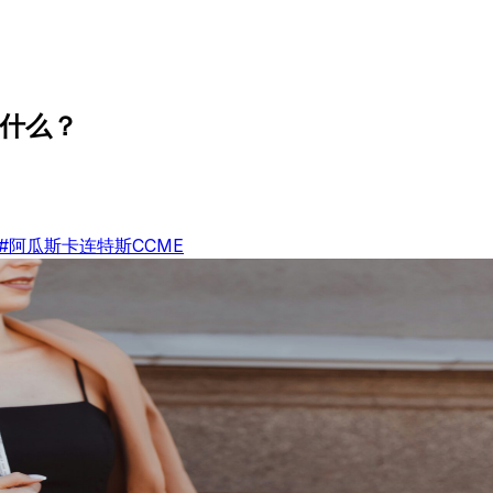
供什么？
#阿瓜斯卡连特斯CCME