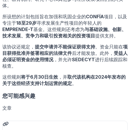
体。
所设想的计划包括旨在加强和巩固企业的
CONFÍA
项目，以及
专注于
18至29岁
寻求发展生产性项目的年轻人的
EMPRENDE-T
基金。这些规则还考虑为
与基础设施、创新、
技术发展、竞争力和吸引投资相关的投资项目
提供支持。
该协议还规定，
提交申请并不能保证获得支持
。资金只能在
项
目获得批准并签署相应的法律文件
后才能发放。此外，
受益人
必须证明资金的使用情况
，并允许
SEDECYT
进行后续跟踪和
核查。
这些规则
将于6月30日生效
，并
取代该机构在2024年发布的
关于这些经济支持计划运营的规定
。
您可能感兴趣
文章