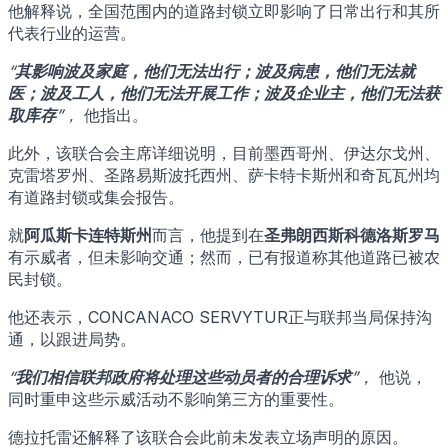
他解释说，全国范围内的道路封锁立即影响了日常出行和其所
代表行业的运营。
“
其影响波及家庭，他们无法出行；波及病患，他们无法就
医；波及工人，他们无法开展工作；波及企业主，他们无法获
取库存
”，
他指出。
此外，该联合会主席详细说明，目前墨西哥州、伊达尔戈州、
克雷塔罗州、圣路易斯波托西州、萨卡特卡斯州和奇瓦瓦州均
有道路封锁或集会报告。
就
阿瓜斯卡连特斯州
而言，他提到在
圣弗朗西斯科德洛斯罗马
有示威者，但未影响交通；然而，已有报道称其他道路已被农
民封锁。
他还表示，CONCANACO SERVYTUR正与联邦当局保持沟
通，以跟进局势。
“
我们相信联邦政府将处理这些动员者的合理诉求
”，
他说，
同时重申这些示威活动不影响第三方的重要性。
德拉托雷还解释了该联合会此前未发表立场声明的原因。