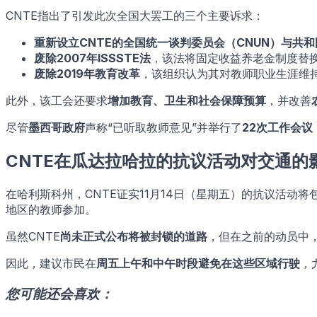
CNTE指出了引发此次全国大罢工的三个主要诉求：
重新设立CNTE的全国统一谈判委员会（CNUN）与共
废除2007年ISSSTE法
，该法将固定收益养老金制度替换
废除2019年教育改革
，该组织认为其对教师职业生涯维
此外，该工会还要求
增加教育、卫生和社会保障预算
，并改善
尽管
墨西哥政府
声称“已听取教师意见”并举行了
22次工作会议
CNTE在瓜达拉哈拉的抗议活动对交通的
在哈利斯科州，CNTE证实11月14日（星期五）的抗议活动
地区的教师参加。
虽然CNTE
尚未正式公布将被封锁的道路
，但在之前的动员中
因此，建议市民在
周五上午和中午时段避免在这些区域行驶
，
您可能还会喜欢：