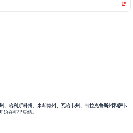
州、哈利斯科州、米却肯州、瓦哈卡州、韦拉克鲁斯州和萨卡
晨开始在那里集结。