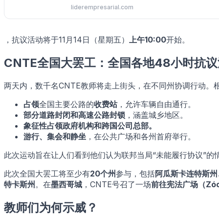
liderempresarial.com
，抗议活动将于11月14日（星期五）
上午10:00
开始。
CNTE全国大罢工：全国各地48小时抗
两天内，数千名CNTE教师将走上街头，在不同州协调行动。
占领
全国主要公路的
收费站
，允许车辆自由通行。
部分道路封闭和高速公路封锁
，涵盖城乡地区。
象征性占领政府机构和跨国公司总部。
游行、集会和静坐
，在公共广场和各州首府举行。
此次运动旨在让人们看到他们认为联邦当局“未能履行协议”的
此次全国大罢工将至少有
20个州
参与，包括
阿瓜斯卡连特斯州
特卡斯州
。在
墨西哥城
，CNTE号召了一场
前往宪法广场（Zó
教师们为何示威？