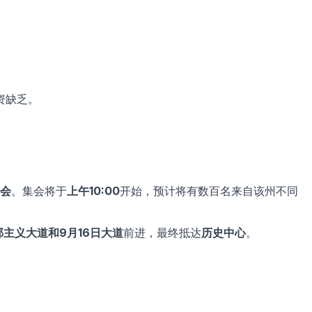
资缺乏。
集会
。集会将于
上午10:00
开始，预计将有数百名来自该州不同
主义大道和9月16日大道
前进，最终抵达
历史中心
。