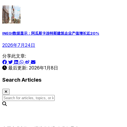
INEGI数据显示：阿瓜斯卡连特斯建筑企业产值增长近20%
2026年7月24日
分享此文章:
最后更新:
2026年1月8日
Search Articles