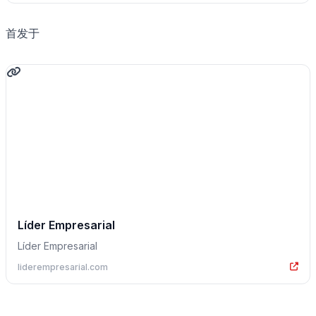
首发于
Líder Empresarial
Líder Empresarial
liderempresarial.com
。