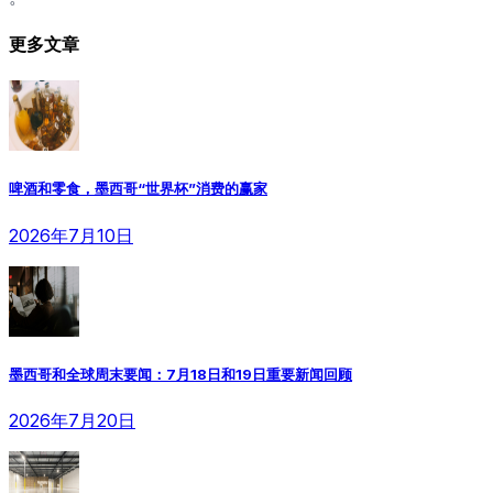
更多文章
啤酒和零食，墨西哥“世界杯”消费的赢家
2026年7月10日
墨西哥和全球周末要闻：7月18日和19日重要新闻回顾
2026年7月20日