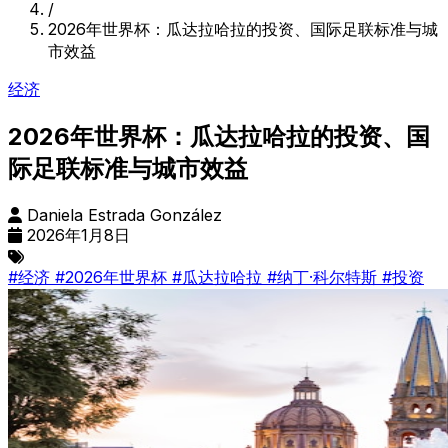
/
2026年世界杯：瓜达拉哈拉的投资、国际足联标准与城
市效益
经济
2026年世界杯：瓜达拉哈拉的投资、国
际足联标准与城市效益
Daniela Estrada González
2026年1月8日
#经济
#2026年世界杯
#瓜达拉哈拉
#纳丁·科尔特斯
#投资