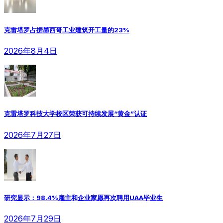
克雷塔罗占据墨西哥工业建筑开工量的23%
2026年8月4日
克雷塔罗科技大学校区荣获可持续发展“黄金”认证
2026年7月27日
研究显示：98.4%雇主和企业家愿再次聘用UAA毕业生
2026年7月29日