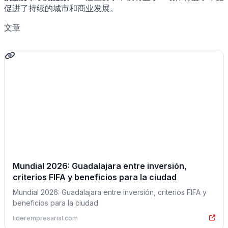
促进了持续的城市和商业发展。
文章
Mundial 2026: Guadalajara entre inversión,
criterios FIFA y beneficios para la ciudad
Mundial 2026: Guadalajara entre inversión, criterios FIFA y
beneficios para la ciudad
liderempresarial.com