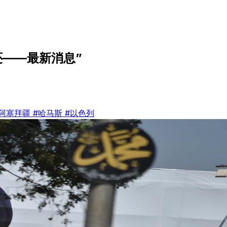
——最新消息”
#阿塞拜疆
#哈马斯
#以色列