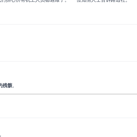
的残骸
。
息。