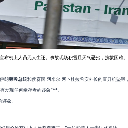
队宣布机上人员无人生还。事故现场积雪且天气恶劣，搜救困难。
有伊朗
莱希总统
和侯赛因·阿米尔·阿卜杜拉希安外长的直升机坠毁
有发现任何幸存者的迹象”**。
的迹象。
我们担心所有机上人员都遇难了。”一位知情人士告诉路透社。