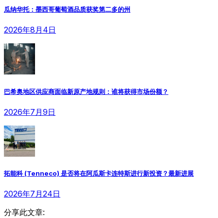
瓜纳华托：墨西哥葡萄酒品质获奖第二多的州
2026年8月4日
巴希奥地区供应商面临新原产地规则：谁将获得市场份额？
2026年7月9日
拓能科 (Tenneco) 是否将在阿瓜斯卡连特斯进行新投资？最新进展
2026年7月24日
分享此文章: