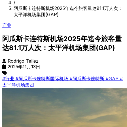
/
阿瓜斯卡连特斯机场2025年迄今旅客量达81.1万人次：
太平洋机场集团(GAP)
产业
阿瓜斯卡连特斯机场2025年迄今旅客量
达81.1万人次：太平洋机场集团(GAP)
Rodrigo Téllez
2025年11月13日
#行业
#阿瓜斯卡连特斯国际机场
#阿瓜斯卡连特斯
#GAP
#
太平洋机场集团