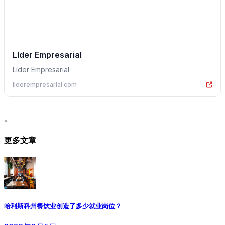
Líder Empresarial
Líder Empresarial
liderempresarial.com
。
更多文章
哈利斯科州餐饮业创造了多少就业岗位？