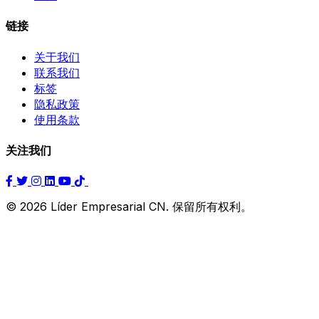
链接
关于我们
联系我们
标签
隐私政策
使用条款
关注我们
© 2026 Líder Empresarial CN. 保留所有权利。