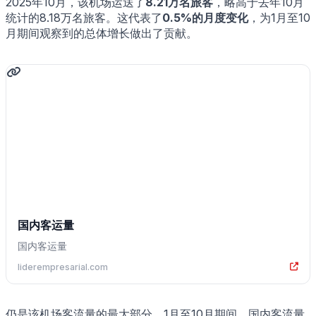
2025年10月，该机场运送了
8.21万名旅客
，略高于去年10月
统计的8.18万名旅客。这代表了
0.5%的月度变化
，为1月至10
月期间观察到的总体增长做出了贡献。
国内客运量
国内客运量
liderempresarial.com
仍是该机场客流量的最大部分。1月至10月期间，国内客流量