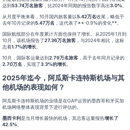
达到
53.74万名旅客
，比2024年同期的报告数字高出
3.0%
。
从月度平衡来看，10月国内旅客量以
5.42万名
收尾，略低于
去年10月记录的
5.47万名
，这代表了**-0.9%的变化**。
国际航线部分在年度累计方面也保持了增长。从2025年1月到
10月，该机场报告了
27.36万名旅客
，与2024年相比，这标
志着
1.7%的增长
。
10月，国际客运量达到
2.79万名旅客
，高于去年同月记录的
2.70万名
，实现了
3.3%的增长
。
2025年迄今，阿瓜斯卡连特斯机场与其
他机场的表现如何？
阿瓜斯卡连特斯机场的业绩是在GAP运营的墨西哥和牙买加
机场网络整体表现背景下进行评估的。
墨西卡利
是当月增长最快的机场，其总客运量报告
增长了
42.5%
。