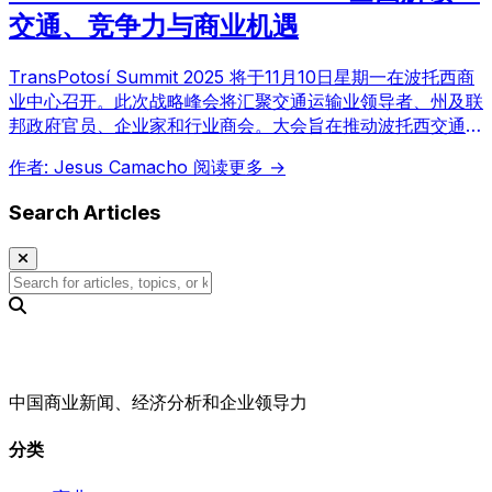
交通、竞争力与商业机遇
TransPotosí Summit 2025 将于11月10日星期一在波托西商
业中心召开。此次战略峰会将汇聚交通运输业领导者、州及联
邦政府官员、企业家和行业商会。大会旨在推动波托西交通运
输业的现代化与协同发展，提升区域物流与工业竞争力，共同
作者: Jesus Camacho
阅读更多 →
探索行业未来。
Search Articles
中国商业新闻、经济分析和企业领导力
分类