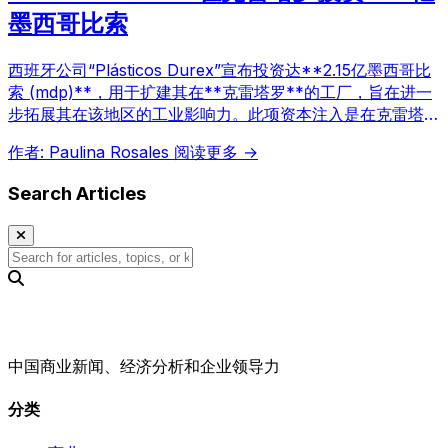
墨西哥比索
西班牙公司“Plásticos Durex”宣布投资达**2.15亿墨西哥比
索 (mdp)**，用于扩建其在**克雷塔罗**的工厂，旨在进一
步拓展其在该地区的工业影响力。此项资本注入是在克雷塔罗
州长毛里西奥·库里·冈萨雷斯访问西班牙期间，与该公司高层
作者: Paulina Rosales
阅读更多 →
举行战略性经济会议后对外公布的。
Search Articles
中国商业新闻、经济分析和企业领导力
分类