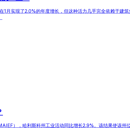
州在1月实现了2.0%的年度增长，但这种活力几乎完全依赖于建
。
？
（IMAIEF），哈利斯科州工业活动同比增长2.9%。该结果使