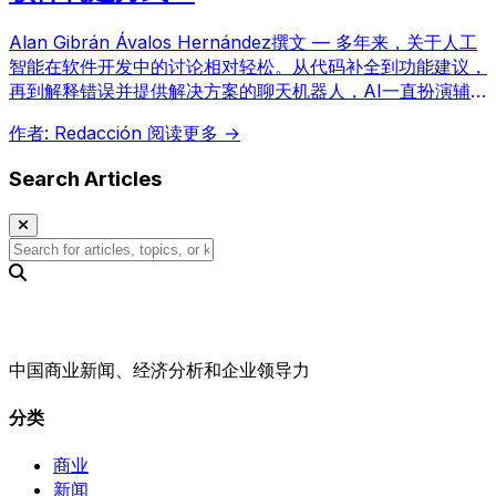
Alan Gibrán Ávalos Hernández撰文 — 多年来，关于人工
智能在软件开发中的讨论相对轻松。从代码补全到功能建议，
再到解释错误并提供解决方案的聊天机器人，AI一直扮演辅
助角色。然而，Claude Code 的出现正在彻底改变这种关
作者: Redacción
阅读更多 →
系，它从简单的辅助工具转变为能够独立理解、修改并测试代
码的编程代理。
Search Articles
中国商业新闻、经济分析和企业领导力
分类
商业
新闻