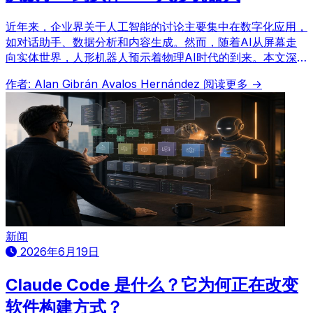
近年来，企业界关于人工智能的讨论主要集中在数字化应用，
如对话助手、数据分析和内容生成。然而，随着AI从屏幕走
向实体世界，人形机器人预示着物理AI时代的到来。本文深
入探讨了这一转型，分析了工业应用、技术瓶颈及安全考量，
作者: Alan Gibrán Avalos Hernández
阅读更多 →
并为墨西哥企业提供了战略建议。
新闻
2026年6月19日
Claude Code 是什么？它为何正在改变
软件构建方式？