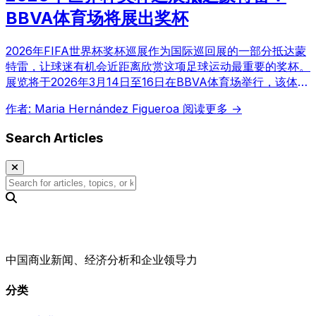
BBVA体育场将展出奖杯
2026年FIFA世界杯奖杯巡展作为国际巡回展的一部分抵达蒙
特雷，让球迷有机会近距离欣赏这项足球运动最重要的奖杯。
展览将于2026年3月14日至16日在BBVA体育场举行，该体育
场也将是世界杯比赛的举办地之一。为期三天，数千名球迷将
作者: Maria Hernández Figueroa
阅读更多 →
有机会近距离接触到这个世界杯真品奖杯，此次全球巡展将在
赛事开始前走访数十个城市。
Search Articles
中国商业新闻、经济分析和企业领导力
分类