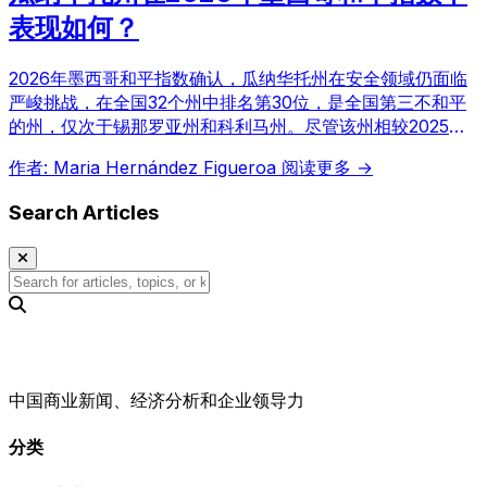
表现如何？
2026年墨西哥和平指数确认，瓜纳华托州在安全领域仍面临
严峻挑战，在全国32个州中排名第30位，是全国第三不和平
的州，仅次于锡那罗亚州和科利马州。尽管该州相较2025年
表现略有改善，但有组织犯罪、凶杀案和枪支犯罪等指标仍将
作者: Maria Hernández Figueroa
阅读更多 →
其列为全国关注的焦点。
Search Articles
中国商业新闻、经济分析和企业领导力
分类