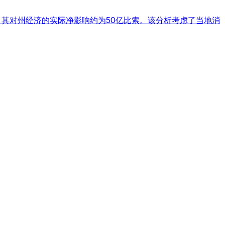
，其对州经济的实际净影响约为50亿比索。该分析考虑了当地消