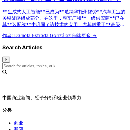
**生成式人工智能**已成为**瓜纳华托州锡劳**汽车工业的
关键战略组成部分。在这里，整车厂和**一级供应商**已在
其**装配线**中巩固了该技术的应用，尤其侧重于**高级预
测性维护**。这一技术演进标志着工厂管理关键资产、优化
作者: Daniela Estrada González
阅读更多 →
运营成本以及应对**T-MEC**挑战和向**智能出行**转型
的方式上的一个转折点。
Search Articles
中国商业新闻、经济分析和企业领导力
分类
商业
新闻