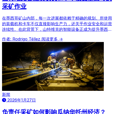
采矿作业
在墨西哥矿山内部，每一次进展都依赖于精确的规划。所使用
的装载机和卡车不仅直接影响生产力，还关乎作业安全和运营
连续性。在此背景下，山特维克的智能设备正成为提升墨西哥
采矿业标准的关键，通过高质量产品和先进技术带来变革。
作者: Rodrigo Téllez
阅读更多 →
新闻
2026年1月27日
负责任采矿如何影响瓜纳华托州经济？