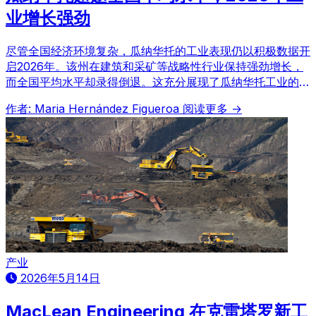
业增长强劲
尽管全国经济环境复杂，瓜纳华托的工业表现仍以积极数据开
启2026年。该州在建筑和采矿等战略性行业保持强劲增长，
而全国平均水平却录得倒退。这充分展现了瓜纳华托工业的韧
性与卓越表现，并成功跻身全国工业表现最佳经济体之列。
作者: Maria Hernández Figueroa
阅读更多 →
产业
2026年5月14日
MacLean Engineering 在克雷塔罗新工