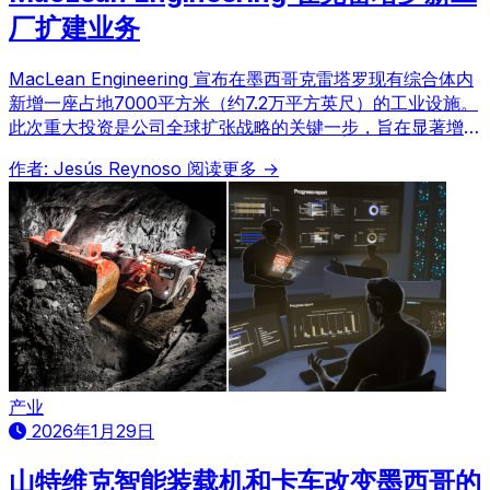
厂扩建业务
MacLean Engineering 宣布在墨西哥克雷塔罗现有综合体内
新增一座占地7000平方米（约7.2万平方英尺）的工业设施。
此次重大投资是公司全球扩张战略的关键一步，旨在显著增强
其制造和服务能力，以便更高效地服务于墨西哥乃至全球的采
作者: Jesús Reynoso
阅读更多 →
矿业客户，满足日益增长的市场需求。
产业
2026年1月29日
山特维克智能装载机和卡车改变墨西哥的