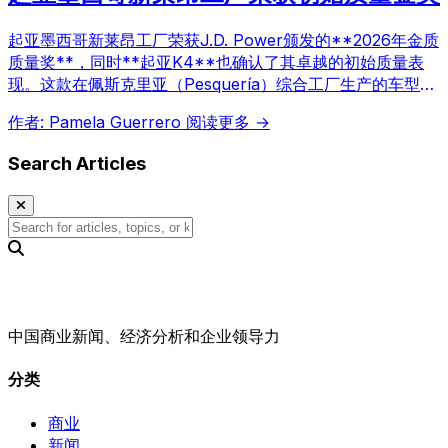
起亚墨西哥新莱昂工厂荣获J.D. Power颁发的**2026年金质
质量奖**，同时**起亚K4**也确认了其卓越的初始质量表
现。这款在佩斯克里亚（Pesquería）综合工厂生产的车型，
在**2026年美国初始质量研究**的紧凑型轿车细分市场中名
作者: Pamela Guerrero
阅读更多 →
列第一。
Search Articles
中国商业新闻、经济分析和企业领导力
分类
商业
新闻