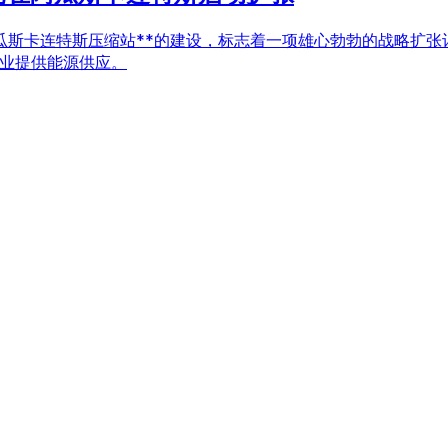
启动其位于**阿瓜斯卡连特斯压缩站**的建设，标志着一项雄心勃勃
产业提供能源供应。