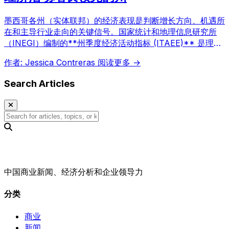
墨西哥各州（实体联邦）的经济表现是判断增长方向、机遇所
在和主导行业走向的关键信号。国家统计和地理信息研究所
（INEGI）编制的**州季度经济活动指标 (ITAEE)** 是理解
区域经济演变不可或缺的指南。它揭示了不同州的增长态势与
作者: Jessica Contreras
阅读更多 →
机遇。
Search Articles
中国商业新闻、经济分析和企业领导力
分类
商业
新闻