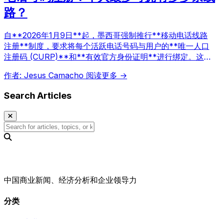
路？
自**2026年1月9日**起，墨西哥强制推行**移动电话线路
注册**制度，要求将每个活跃电话号码与用户的**唯一人口
注册码 (CURP)**和**有效官方身份证明**进行绑定。这一
机制旨在遏制通过匿名通信进行的勒索、欺诈和身份盗用等犯
作者: Jesus Camacho
阅读更多 →
罪活动，提升公共安全水平。
Search Articles
中国商业新闻、经济分析和企业领导力
分类